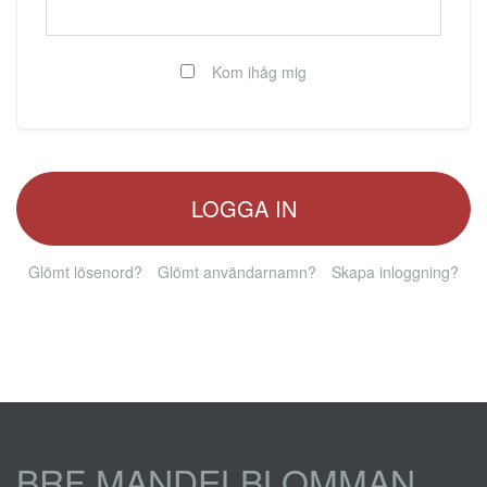
Kom ihåg mig
LOGGA IN
Glömt lösenord?
Glömt användarnamn?
Skapa inloggning?
BRF MANDELBLOMMAN